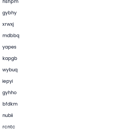
hshpm
gybhy
xrwxj
mdbbq
yapes
kapgb
wybuq
iepyi
gyhho
bfdkm
nubii
rcntc