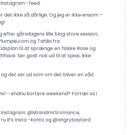
s Instagram -feed.
r det ikke så dårlige. Og jeg er ikke ensom –
ag!
efter gårsdagens lille blog store session,
Plumpie.com og Tahlia fra
tidsplan til at sprænge en flaske Rose og
have. Ser godt nok ud til at spise, ikke
, og det ser ud som om det bliver en våd
vivl – endnu kortere weekend? Fortæl os i
nem Instagram: @MrandmrSromance,
ru R’s Insta -konto og @angrybastard