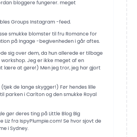
hvordan bloggere fungerer. meget
ables Groups Instagram -feed.
se smukke blomster til fru Romance for
n på Ingage -begivenheden i går aftes.
de sig over dem, da hun allerede er tilbage
re workshop. Jeg er ikke meget af en
lære at gøre!) Men jeg tror, ​​jeg har gjort
(tjek de lange skygger!) Før hendes lille
 til parken i Carlton og den smukke Royal
gør deres ting på Little Blog Big
 Liz fra IspyPlumpie.com! Se hvor sjovt de
me i Sydney.