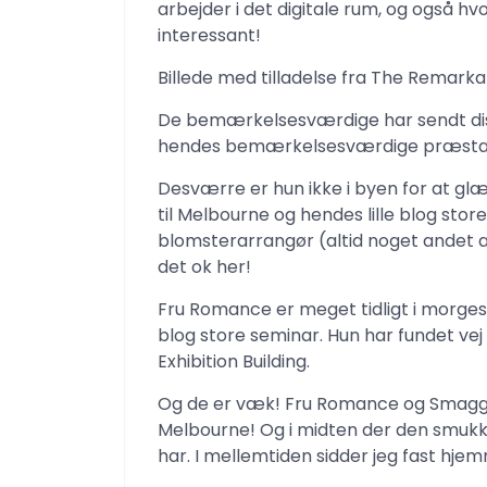
arbejder i det digitale rum, og også 
interessant!
Billede med tilladelse fra The Remark
De bemærkelsesværdige har sendt dis
hendes bemærkelsesværdige præstatio
Desværre er hun ikke i byen for at glæ
til Melbourne og hendes lille blog sto
blomsterarrangør (altid noget andet at 
det ok her!
Fru Romance er meget tidligt i morges 
blog store seminar. Hun har fundet vej
Exhibition Building.
Og de er væk! Fru Romance og Smaggle 
Melbourne! Og i midten der den smukke
har. I mellemtiden sidder jeg fast hjem