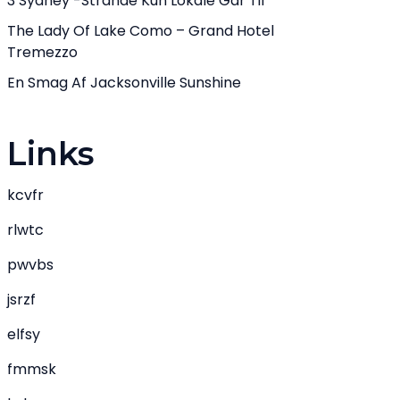
3 Sydney -strande Kun Lokale Går Til
The Lady Of Lake Como – Grand Hotel
Tremezzo
En Smag Af Jacksonville Sunshine
Links
kcvfr
rlwtc
pwvbs
jsrzf
elfsy
fmmsk