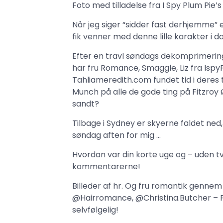
Foto med tilladelse fra I Spy Plum Pie’
Når jeg siger “sidder fast derhjemme” e
fik venner med denne lille karakter i d
Efter en travl søndags dekomprimering 
har fru Romance, Smaggle, Liz fra Ispy
Tahliameredith.com fundet tid i deres 
Munch på alle de gode ting på Fitzroy Øl
sandt?
Tilbage i Sydney er skyerne faldet ned
søndag aften for mig …
Hvordan var din korte uge og – uden t
kommentarerne!
Billeder af hr. Og fru romantik gen
@Hairromance, @Christina.Butcher – F
selvfølgelig!