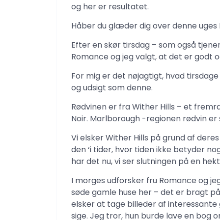
og her er resultatet.
Håber du glæder dig over denne uges
Efter en skør tirsdag – som også tjen
Romance og jeg valgt, at det er godt og 
For mig er det nøjagtigt, hvad tirsdage
og udsigt som denne.
Rødvinen er fra Wither Hills – et fre
Noir. Marlborough -regionen rødvin er 
Vi elsker Wither Hills på grund af dere
den ‘i tider, hvor tiden ikke betyder no
har det nu, vi ser slutningen på en hekt
I morges udforsker fru Romance og je
søde gamle huse her – det er bragt på 
elsker at tage billeder af interessante
sige. Jeg tror, ​​hun burde lave en bog