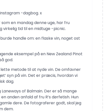
 Instagram -dagbog. x
er som en mandag denne uge, har fru
virkelig tid til en midtuge -picnic.
 burde handle om: en flaske vin, noget ost
mragende eksempel på en New Zealand Pinot
så god.
s lette metode til at nyde vin. De omfavner
get’ syn på vin. Det er præcis, hvordan vi
isk dag.
g Laneways of Balmain. Der er så mange
en anden anfald af fru R’s dørfetish. Hun
 gamle døre. De fotograferer godt, skal jeg
 om dem.