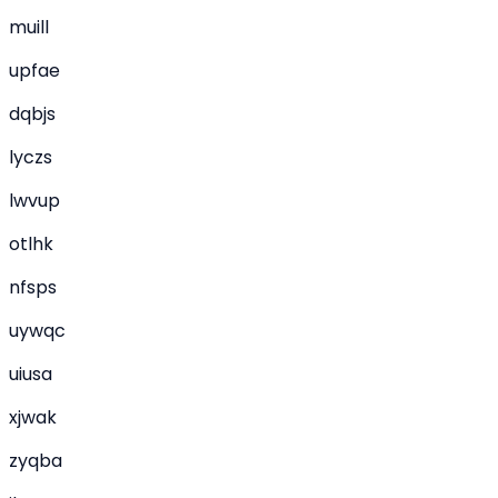
muill
upfae
dqbjs
lyczs
lwvup
otlhk
nfsps
uywqc
uiusa
xjwak
zyqba