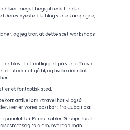
 bliver meget begejstrede for den
i deres nyeste lille blog store kampagne,
tioner, og jeg tror, ​​at dette sæt workshops
a er blevet offentliggjort på vores Travel
 de steder at gå til, og hvilke der skal
 her.
t er et fantastisk sted.
ekort artikel om Ytravel har vi også
der. Her er vores postkort fra Cuba Post.
e i panelet for Remarkables Groups første
nelsesmæssig tale om, hvordan man