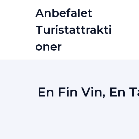
Skip
Anbefalet
to
content
Turistattrakti
Oner
En Fin Vin, En 