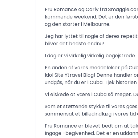
Fru Romance og Carly fra Smaggle.com
kommende weekend. Det er den første 
og den starter i Melbourne.
Jeg har lyttet til nogle af deres repeti
bliver det bedste endnu!
I dag er vi virkelig virkelig begejstrede.
En anden af ​​vores meddelelser på Cub
Idol Site Ytravel Blog! Denne handler om
undgås, når du er i Cuba. Tjek historien
Vi elskede at være i Cuba så meget. De
Som et støttende stykke til vores gæst
sammensat et billedindlæg i vores tid 
Fru Romance er blevet bedt om at tal
Ingage -begivenhed. Det er en uddan