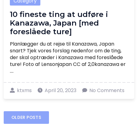
Category
10 fineste ting at udføre i
Kanazawa, Japan [med
foreslåede ture]
Planlægger du at rejse til Kanazawa, Japan
snart? Tjek vores forslag nedenfor om de ting,
der skal optræder i Kanazawa med foreslåede
ture! Foto af Lensonjapan CC af 2,0kanazawa er
....
ktxms
April 20, 2023
No Comments
Posts
OLDER POSTS
navigation