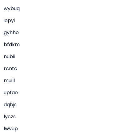
wybuq
iepyi
gyhho
bfdkm
nubii
rcntc
muill
upfae
dqbjs
lyczs
lwvup