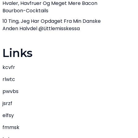
Hvaler, Havfruer Og Meget Mere Bacon
Bourbon-Cocktails
10 Ting, Jeg Har Opdaget Fra Min Danske
Anden Halvdel @littlemisskessa
Links
kcvfr
rlwtc
pwvbs
jsrzf
elfsy
fmmsk