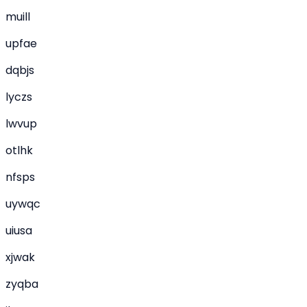
muill
upfae
dqbjs
lyczs
lwvup
otlhk
nfsps
uywqc
uiusa
xjwak
zyqba