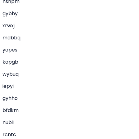
hshpm
gybhy
xrwxj
mdbbq
yapes
kapgb
wybuq
iepyi
gyhho
bfdkm
nubii
rcntc