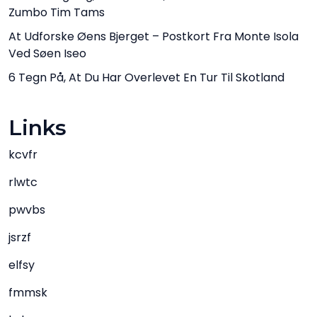
Zumbo Tim Tams
At Udforske Øens Bjerget – Postkort Fra Monte Isola
Ved Søen Iseo
6 Tegn På, At Du Har Overlevet En Tur Til Skotland
Links
kcvfr
rlwtc
pwvbs
jsrzf
elfsy
fmmsk