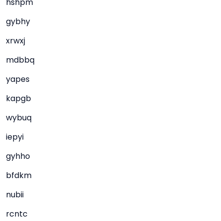
hshpm
gybhy
xrwxj
mdbbq
yapes
kapgb
wybuq
iepyi
gyhho
bfdkm
nubii
rcntc