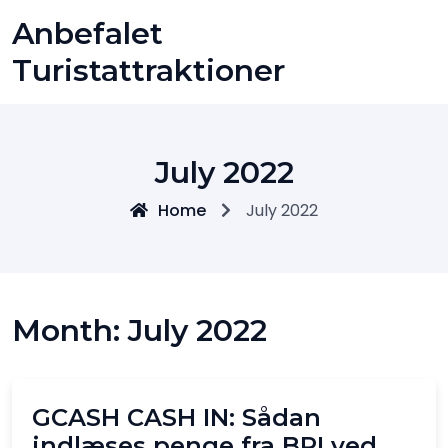
Skip
Anbefalet
to
content
Turistattraktioner
July 2022
Home
July 2022
Month:
July 2022
GCASH CASH IN: Sådan
indlæses penge fra BPI ved