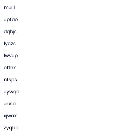
muill
upfae
dqbjs
lyczs
lwvup
otlhk
nfsps
uywqc
uiusa
xjwak
zyqba