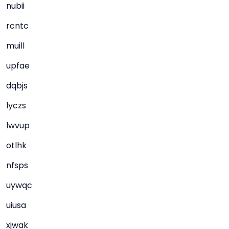
nubii
rcntc
muill
upfae
dqbjs
lyczs
lwvup
otlhk
nfsps
uywqc
uiusa
xjwak