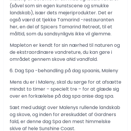
(såvel som sin egen kunstscene og smukke
landskab), især dets mejeriprodukter. Det er
også værd at tjekke Tamarind -restauranten
her, en del af Spicers Tamarind Retreat, til et
måltid, som du sandsynligvis ikke vil glemme.
Mapleton er kendt for sin nærhed til naturen og
de ekstraordinære vandreture, du kan gøre i
området gennem skove aNd vandfald.
6. Dag Spa -behandling på dag spaanis, Maleny
Mens du er i Maleny, skal du sørge for at afsætte
mindst to timer – specielt tre – for at glæde sig
over en forkælelse på dag spa anise dag spa.
Sæt med udsigt over Malenys rullende landskab
og skove, og inden for øreskuddet af Gardners
fald, er denne dag Spa den mest himmelske
skive af hele Sunshine Coast.