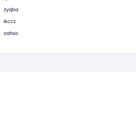
zyqba
ikccz
oahxo