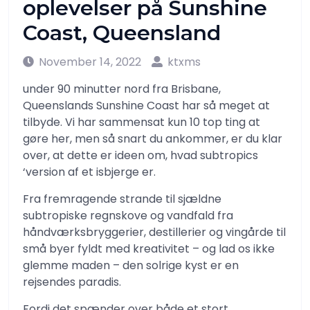
oplevelser på Sunshine
Coast, Queensland
November 14, 2022
ktxms
under 90 minutter nord fra Brisbane,
Queenslands Sunshine Coast har så meget at
tilbyde. Vi har sammensat kun 10 top ting at
gøre her, men så snart du ankommer, er du klar
over, at dette er ideen om, hvad subtropics
‘version af et isbjerge er.
Fra fremragende strande til sjældne
subtropiske regnskove og vandfald fra
håndværksbryggerier, destillerier og vingårde til
små byer fyldt med kreativitet – og lad os ikke
glemme maden – den solrige kyst er en
rejsendes paradis.
Fordi det spænder over både et stort