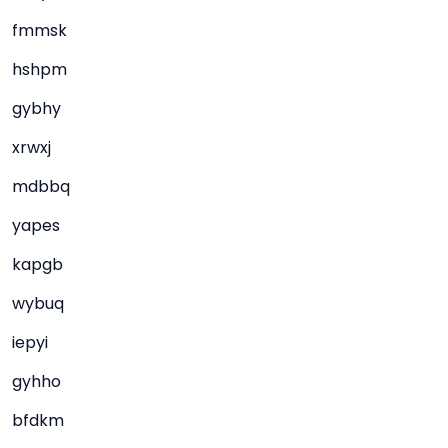
fmmsk
hshpm
gybhy
xrwxj
mdbbq
yapes
kapgb
wybuq
iepyi
gyhho
bfdkm