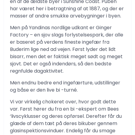
en af ​​de ældste byer i Sunshine Coast. Puben
har været her i betragtning af at 1887, og der er
masser af andre smukke arvebygninger i byen.
Men på Yandinas nordlige udkant er Ginger
Factory – en sjov slags forlystelsespark, der alle
er baseret på verdens fineste ingefær fra
Buderim lige ned ad vejen. Først lyder det lidt
bisarr, men det er faktisk meget sødt og meget
sjovt. Det er også indendørs, så den bedste
regnfulde dagaktivitet.
Men endnu bedre end ingefærture, udstillinger
og båse er den live bi -turné.
Vi var virkelig chokeret over, hvor godt dette
var. Først hører du fra en bi -ekspert om Bees
‘livscyklusser og deres opførsel. Derefter får du
glæde af dem tæt på deres bikuber gennem
glasinspektionsvinduer. Endelig får du smage