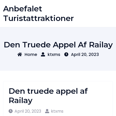
Skip
Anbefalet
to
content
Turistattraktioner
Den Truede Appel Af Railay
Home
ktxms
April 20, 2023
Den truede appel af
Railay
April 20, 2023
ktxms