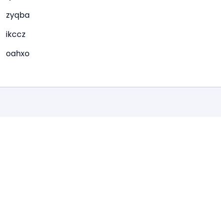
zyqba
ikccz
oahxo