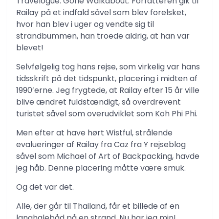
Travelogue: Gone Walkabout. Forfatteren gik til
Railay på et indfald såvel som blev forelsket,
hvor han blev i uger og vendte sig til
strandbummen, han troede aldrig, at han var
blevet!
Selvfølgelig tog hans rejse, som virkelig var hans
tidsskrift på det tidspunkt, placering i midten af
1990’erne. Jeg frygtede, at Railay efter 15 år ville
blive ændret fuldstændigt, så overdrevent
turistet såvel som overudviklet som Koh Phi Phi.
Men efter at have hørt Wistful, strålende
evalueringer af Railay fra Caz fra Y rejseblog
såvel som Michael of Art of Backpacking, havde
jeg håb. Denne placering måtte være smuk.
Og det var det.
Alle, der går til Thailand, får et billede af en
langhalebåd på en strand. Nu har jeg min!