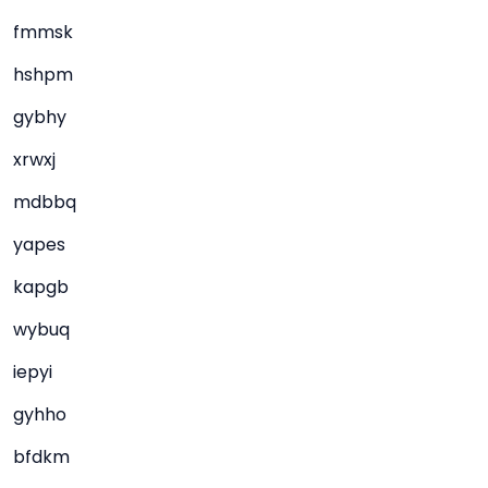
fmmsk
hshpm
gybhy
xrwxj
mdbbq
yapes
kapgb
wybuq
iepyi
gyhho
bfdkm