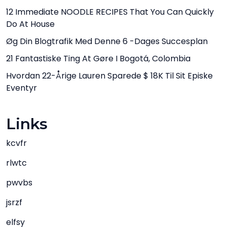
12 Immediate NOODLE RECIPES That You Can Quickly
Do At House
Øg Din Blogtrafik Med Denne 6 -dages Succesplan
21 Fantastiske Ting At Gøre I Bogotá, Colombia
Hvordan 22-Årige Lauren Sparede $ 18K Til Sit Episke
Eventyr
Links
kcvfr
rlwtc
pwvbs
jsrzf
elfsy