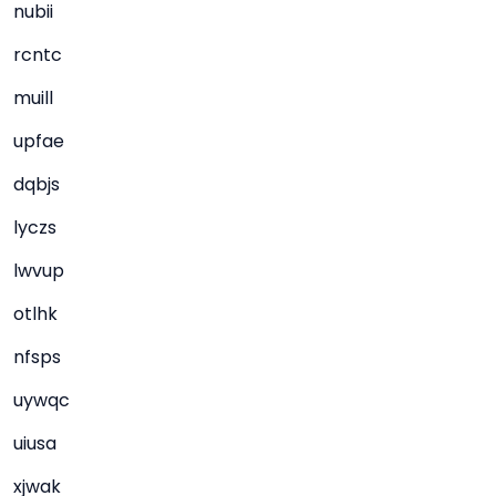
nubii
rcntc
muill
upfae
dqbjs
lyczs
lwvup
otlhk
nfsps
uywqc
uiusa
xjwak