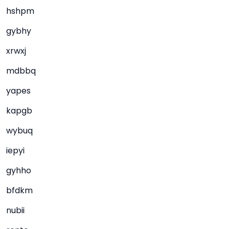
hshpm
gybhy
xrwxj
mdbbq
yapes
kapgb
wybuq
iepyi
gyhho
bfdkm
nubii