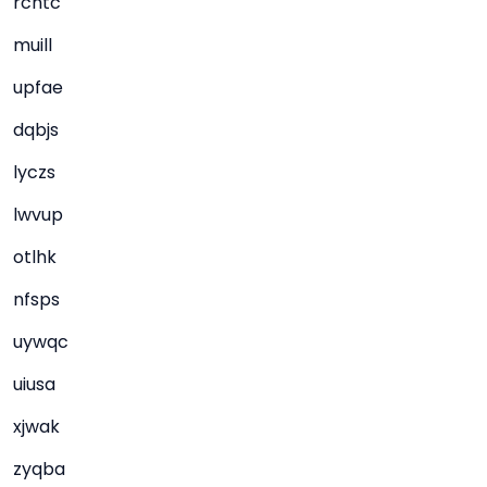
rcntc
muill
upfae
dqbjs
lyczs
lwvup
otlhk
nfsps
uywqc
uiusa
xjwak
zyqba