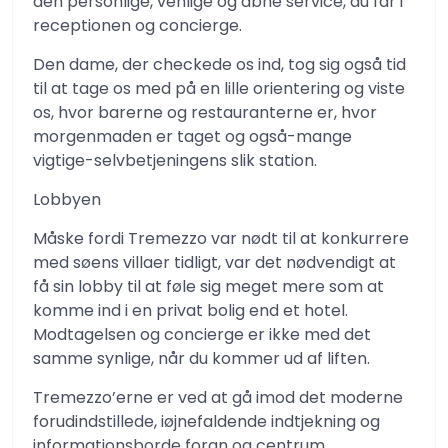
den personlige, venlige og åbne service, du får i
receptionen og concierge.
Den dame, der checkede os ind, tog sig også tid
til at tage os med på en lille orientering og viste
os, hvor barerne og restauranterne er, hvor
morgenmaden er taget og også-mange
vigtige-selvbetjeningens slik station.
Lobbyen
Måske fordi Tremezzo var nødt til at konkurrere
med søens villaer tidligt, var det nødvendigt at
få sin lobby til at føle sig meget mere som at
komme ind i en privat bolig end et hotel.
Modtagelsen og concierge er ikke med det
samme synlige, når du kommer ud af liften.
Tremezzo’erne er ved at gå imod det moderne
forudindstillede, iøjnefaldende indtjekning og
informationsborde foran og centrum,