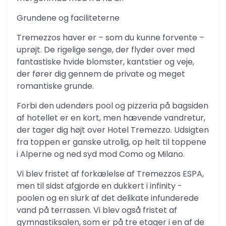
Grundene og faciliteterne
Tremezzos haver er – som du kunne forvente –
uprøjt. De rigelige senge, der flyder over med
fantastiske hvide blomster, kantstier og veje,
der fører dig gennem de private og meget
romantiske grunde.
Forbi den udendørs pool og pizzeria på bagsiden
af ​​hotellet er en kort, men hævende vandretur,
der tager dig højt over Hotel Tremezzo. Udsigten
fra toppen er ganske utrolig, op helt til toppene
i Alperne og ned syd mod Como og Milano.
Vi blev fristet af forkælelse af Tremezzos ESPA,
men til sidst afgjorde en dukkert i infinity -
poolen og en slurk af det delikate infunderede
vand på terrassen. Vi blev også fristet af
gymnastiksalen, som er på tre etager i en af ​​de