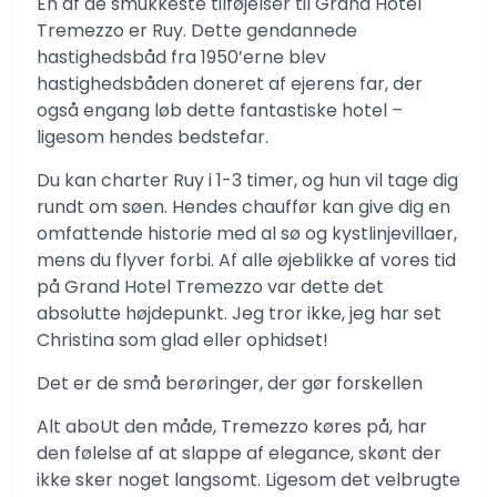
En af de smukkeste tilføjelser til Grand Hotel
Tremezzo er Ruy. Dette gendannede
hastighedsbåd fra 1950’erne blev
hastighedsbåden doneret af ejerens far, der
også engang løb dette fantastiske hotel –
ligesom hendes bedstefar.
Du kan charter Ruy i 1-3 timer, og hun vil tage dig
rundt om søen. Hendes chauffør kan give dig en
omfattende historie med al sø og kystlinjevillaer,
mens du flyver forbi. Af alle øjeblikke af vores tid
på Grand Hotel Tremezzo var dette det
absolutte højdepunkt. Jeg tror ikke, jeg har set
Christina som glad eller ophidset!
Det er de små berøringer, der gør forskellen
Alt aboUt den måde, Tremezzo køres på, har
den følelse af at slappe af elegance, skønt der
ikke sker noget langsomt. Ligesom det velbrugte