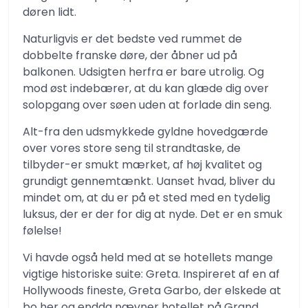
døren lidt.
Naturligvis er det bedste ved rummet de
dobbelte franske døre, der åbner ud på
balkonen. Udsigten herfra er bare utrolig. Og
mod øst indebærer, at du kan glæde dig over
solopgang over søen uden at forlade din seng.
Alt-fra den udsmykkede gyldne hovedgærde
over vores store seng til strandtaske, de
tilbyder-er smukt mærket, af høj kvalitet og
grundigt gennemtænkt. Uanset hvad, bliver du
mindet om, at du er på et sted med en tydelig
luksus, der er der for dig at nyde. Det er en smuk
følelse!
Vi havde også held med at se hotellets mange
vigtige historiske suite: Greta. Inspireret af en af ​​
Hollywoods fineste, Greta Garbo, der elskede at
bo her og endda nævner hotellet på Grand