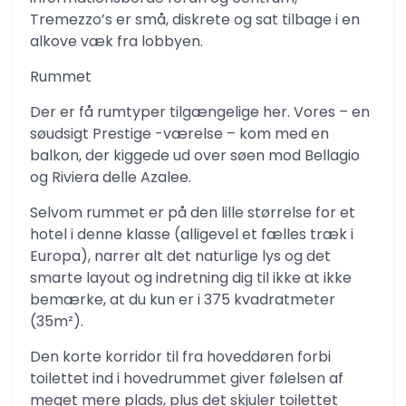
Tremezzo’s er små, diskrete og sat tilbage i en
alkove væk fra lobbyen.
Rummet
Der er få rumtyper tilgængelige her. Vores – en
søudsigt Prestige -værelse – kom med en
balkon, der kiggede ud over søen mod Bellagio
og Riviera delle Azalee.
Selvom rummet er på den lille størrelse for et
hotel i denne klasse (alligevel et fælles træk i
Europa), narrer alt det naturlige lys og det
smarte layout og indretning dig til ikke at ikke
bemærke, at du kun er i 375 kvadratmeter
(35m²).
Den korte korridor til fra hoveddøren forbi
toilettet ind i hovedrummet giver følelsen af ​​
meget mere plads, plus det skjuler toilettet