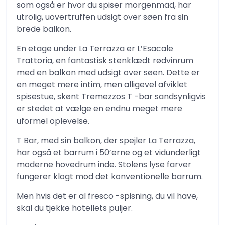
som også er hvor du spiser morgenmad, har
utrolig, uovertruffen udsigt over søen fra sin
brede balkon.
En etage under La Terrazza er L’Esacale
Trattoria, en fantastisk stenklædt rødvinrum
med en balkon med udsigt over søen. Dette er
en meget mere intim, men alligevel afviklet
spisestue, skønt Tremezzos T -bar sandsynligvis
er stedet at vælge en endnu meget mere
uformel oplevelse.
T Bar, med sin balkon, der spejler La Terrazza,
har også et barrum i 50’erne og et vidunderligt
moderne hovedrum inde. Stolens lyse farver
fungerer klogt mod det konventionelle barrum.
Men hvis det er al fresco -spisning, du vil have,
skal du tjekke hotellets puljer.