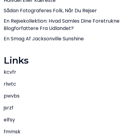
Halvdel Eller Kæreste
Sådan Fotograferes Folk, Når Du Rejser
En Rejsekollektion: Hvad Samles Dine Foretrukne
Blogforfattere Fra Udlandet?
En Smag Af Jacksonville Sunshine
Links
kcvfr
rlwtc
pwvbs
jsrzf
elfsy
fmmsk