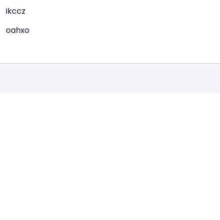
ikccz
oahxo