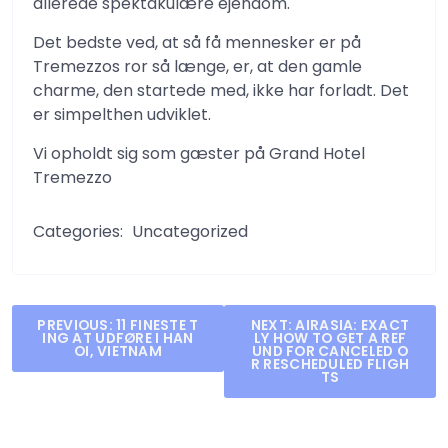
allerede spektakulære ejendom.
Det bedste ved, at så få mennesker er på
Tremezzos ror så længe, ​​er, at den gamle
charme, den startede med, ikke har forladt. Det
er simpelthen udviklet.
Vi opholdt sig som gæster på Grand Hotel
Tremezzo
Categories:
Uncategorized
Post
PREVIOUS:
11 FINESTE T
NEXT:
AIRASIA: EXACT
ING AT UDFØRE I HAN
LY HOW TO GET A REF
navigation
OI, VIETNAM
UND FOR CANCELED O
R RESCHEDULED FLIGH
TS