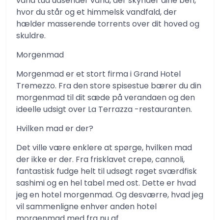
vand tud udsender vand, der skynder dine ben,
hvor du står og et himmelsk vandfald, der
hælder masserende torrents over dit hoved og
skuldre.
Morgenmad
Morgenmad er et stort firma i Grand Hotel
Tremezzo. Fra den store spisestue bærer du din
morgenmad til dit sæde på verandaen og den
ideelle udsigt over La Terrazza -restauranten.
Hvilken mad er der?
Det ville være enklere at spørge, hvilken mad
der ikke er der. Fra frisklavet crepe, cannoli,
fantastisk fudge helt til udsøgt røget sværdfisk
sashimi og en hel tabel med ost. Dette er hvad
jeg en hotel morgenmad. Og desværre, hvad jeg
vil sammenligne enhver anden hotel
morgenmad med fra nu af.