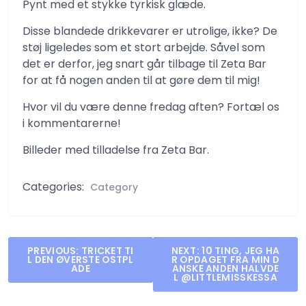
Pynt med et stykke tyrkisk glæde.
Disse blandede drikkevarer er utrolige, ikke? De
støj ligeledes som et stort arbejde. Såvel som
det er derfor, jeg snart går tilbage til Zeta Bar
for at få nogen anden til at gøre dem til mig!
Hvor vil du være denne fredag ​​aften? Fortæl os
i kommentarerne!
Billeder med tilladelse fra Zeta Bar.
Categories:
Category
Post
PREVIOUS:
TRICKET TI
NEXT:
10 TING, JEG HA
L DEN ØVERSTE OSTPL
R OPDAGET FRA MIN D
navigation
ADE
ANSKE ANDEN HALVDE
L @LITTLEMISSKESSA