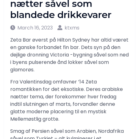
nætter såvel som
blandede drikkevarer
March 16, 2023
ktxms
Zeta Bar øverst på Hilton Sydney har altid været
en ganske forbandet fin bar. Dets syn på den
dejlige dronning Victoria -bygning såvel som ned
i byens pulserende ånd lokker såvel som
glamorøs.
Fra Valentinsdag omfavner ’14 Zeta
romantikken for det eksotiske. Deres arabiske
nætter tema, der forekommer hver fredag ​​
indtil slutningen af ​​marts, forvandler denne
glatte moderne placering til en mystisk
Mellemøstlig grotte.
Smag af Persien såvel som Arabien, Nordafrika
såvel som Tyrkiet – alt kulminerer i et