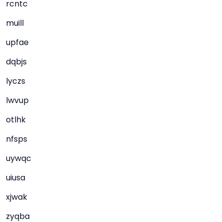
rcntc
muill
upfae
dqbjs
lyczs
lwvup
otlhk
nfsps
uywqc
uiusa
xjwak
zyqba