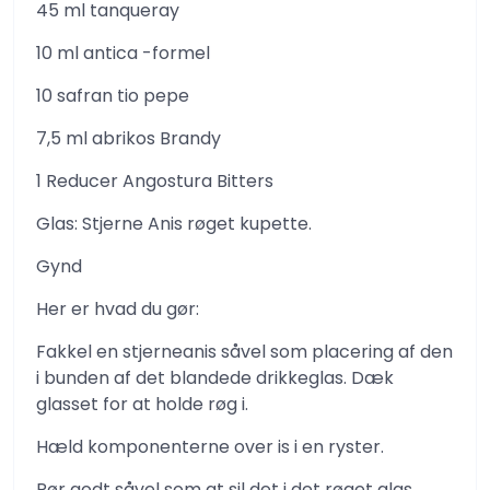
45 ml tanqueray
10 ml antica -formel
10 safran tio pepe
7,5 ml abrikos Brandy
1 Reducer Angostura Bitters
Glas: Stjerne Anis røget kupette.
Gynd
Her er hvad du gør:
Fakkel en stjerneanis såvel som placering af den
i bunden af ​​det blandede drikkeglas. Dæk
glasset for at holde røg i.
Hæld komponenterne over is i en ryster.
Rør godt såvel som at sil det i det røget glas