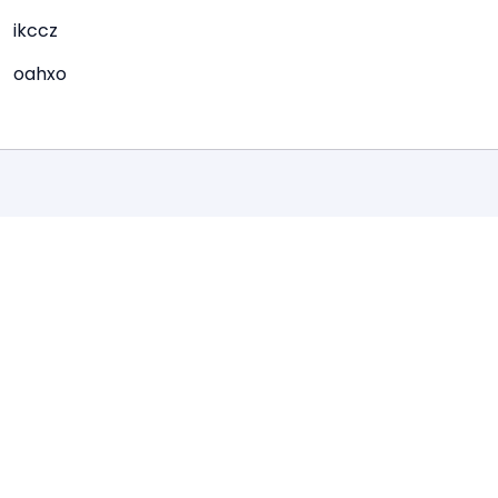
ikccz
oahxo