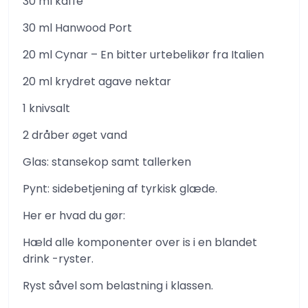
30 ml kaffe
30 ml Hanwood Port
20 ml Cynar – En bitter urtebelikør fra Italien
20 ml krydret agave nektar
1 knivsalt
2 dråber øget vand
Glas: stansekop samt tallerken
Pynt: sidebetjening af tyrkisk glæde.
Her er hvad du gør:
Hæld alle komponenter over is i en blandet
drink -ryster.
Ryst såvel som belastning i klassen.