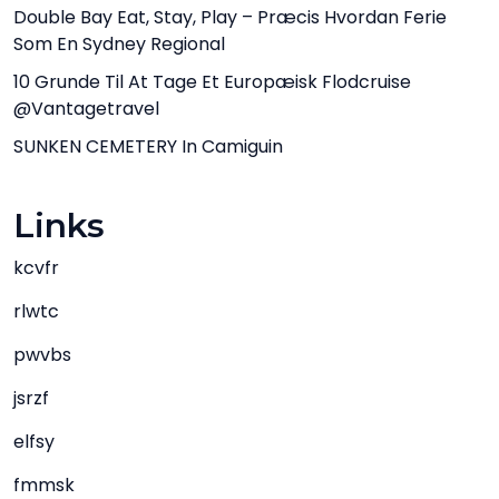
Double Bay Eat, Stay, Play – Præcis Hvordan Ferie
Som En Sydney Regional
10 Grunde Til At Tage Et Europæisk Flodcruise
@vantagetravel
SUNKEN CEMETERY In Camiguin
Links
kcvfr
rlwtc
pwvbs
jsrzf
elfsy
fmmsk