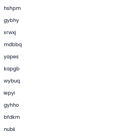
hshpm
gybhy
xrwxj
mdbbq
yapes
kapgb
wybuq
iepyi
gyhho
bfdkm
nubii